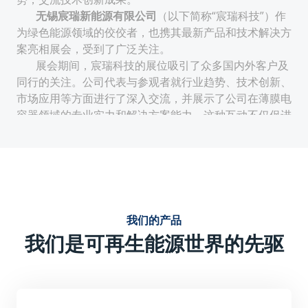
无锡宸瑞新能源有限公司
（以下简称“宸瑞科技”）作
为绿色能源领域的佼佼者，也携其最新产品和技术解决方
案亮相展会，受到了广泛关注。
展会期间，宸瑞科技的展位吸引了众多国内外客户及
同行的关注。公司代表与参观者就行业趋势、技术创新、
市场应用等方面进行了深入交流，并展示了公司在薄膜电
容器领域的专业实力和解决方案能力。这种互动不仅促进
了公司与客户的合作机会，也提升了公司在行业内的知名
度和影响力。
技术创新与性能优势：
宸瑞科技的薄膜电容器采用先进的生产工艺和材料，具有
电气特性稳定、使用寿命周期长、无极性安装便捷等特
我们的产品
点。这些优势使得宸瑞科技的薄膜电容器在电力电子及可
我们是可再生能源世界的先驱
再生能源领域具有广泛的应用前景。
强调产品的技术创新点，如可能采用的新型薄膜材料、优
化的结构设计或独特的生产工艺等，这些创新点提升了产