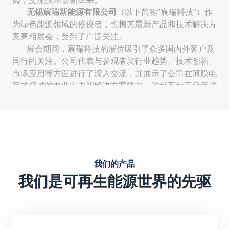
无锡宸瑞新能源有限公司
（以下简称“宸瑞科技”）作
为绿色能源领域的佼佼者，也携其最新产品和技术解决方
案亮相展会，受到了广泛关注。
展会期间，宸瑞科技的展位吸引了众多国内外客户及
同行的关注。公司代表与参观者就行业趋势、技术创新、
市场应用等方面进行了深入交流，并展示了公司在薄膜电
容器领域的专业实力和解决方案能力。这种互动不仅促进
了公司与客户的合作机会，也提升了公司在行业内的知名
度和影响力。
技术创新与性能优势：
宸瑞科技的薄膜电容器采用先进的生产工艺和材料，具有
电气特性稳定、使用寿命周期长、无极性安装便捷等特
我们的产品
点。这些优势使得宸瑞科技的薄膜电容器在电力电子及可
我们是可再生能源世界的先驱
再生能源领域具有广泛的应用前景。
强调产品的技术创新点，如可能采用的新型薄膜材料、优
化的结构设计或独特的生产工艺等，这些创新点提升了产