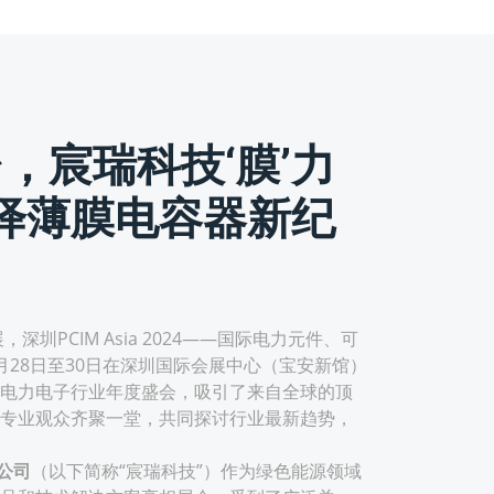
台，宸瑞科技‘膜’力
绎薄膜电容器新纪
PCIM Asia 2024——国际电力元件、可
月28日至30日在深圳国际会展中心（宝安新馆）
电力电子行业年度盛会，吸引了来自全球的顶
专业观众齐聚一堂，共同探讨行业最新趋势，
公司
（以下简称“宸瑞科技”）作为绿色能源领域