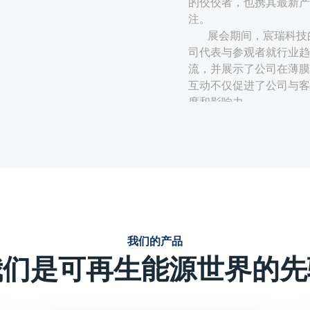
的佼佼者，也携其最新产
注。
展会期间，宸瑞科技
司代表与参观者就行业趋
流，并展示了公司在薄膜
互动不仅促进了公司与客
度和影响力。
技术创新与性能优势：
宸瑞科技的薄膜电容器采
定、使用寿命周期长、无
的薄膜电容器在电力电子
强调产品的技术创新点，
或独特的生产工艺等，这
我们的产品
效、可靠、环保能源解决
我们是可再生能源世界的先
定制化解决方案：
针对光伏、风电等新能源