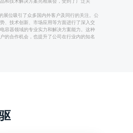
品和技术解决方案亮相展会，受到了广泛关
的展位吸引了众多国内外客户及同行的关注。公
势、技术创新、市场应用等方面进行了深入交
电容器领域的专业实力和解决方案能力。这种
户的合作机会，也提升了公司在行业内的知名
用先进的生产工艺和材料，具有电气特性稳
极性安装便捷等特点。这些优势使得宸瑞科技
及可再生能源领域具有广泛的应用前景。
如可能采用的新型薄膜材料、优化的结构设计
些创新点提升了产品的性能，满足了市场对高
方案的需求。
驱
应用场景，宸瑞科技可能提供了定制化的薄膜