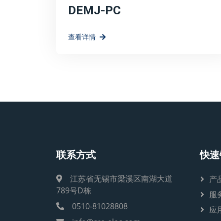
DEMJ-PC
查看详情
联系方式
快速
江苏省无锡市梁溪区南湖大道
产
789号D栋
服
0510-81028808
应