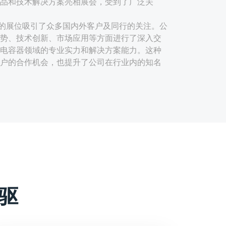
品和技术解决方案亮相展会，受到了广泛关
的展位吸引了众多国内外客户及同行的关注。公
势、技术创新、市场应用等方面进行了深入交
电容器领域的专业实力和解决方案能力。这种
户的合作机会，也提升了公司在行业内的知名
用先进的生产工艺和材料，具有电气特性稳
极性安装便捷等特点。这些优势使得宸瑞科技
及可再生能源领域具有广泛的应用前景。
如可能采用的新型薄膜材料、优化的结构设计
些创新点提升了产品的性能，满足了市场对高
方案的需求。
驱
应用场景，宸瑞科技可能提供了定制化的薄膜