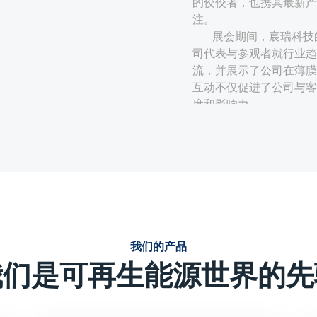
的佼佼者，也携其最新产
注。
展会期间，宸瑞科技
司代表与参观者就行业趋
流，并展示了公司在薄膜
互动不仅促进了公司与客
度和影响力。
技术创新与性能优势：
宸瑞科技的薄膜电容器采
定、使用寿命周期长、无
的薄膜电容器在电力电子
强调产品的技术创新点，
或独特的生产工艺等，这
我们的产品
效、可靠、环保能源解决
我们是可再生能源世界的先
定制化解决方案：
针对光伏、风电等新能源