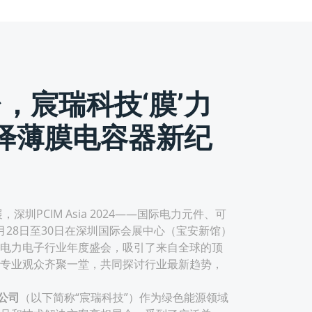
台，宸瑞科技‘膜’力
绎薄膜电容器新纪
PCIM Asia 2024——国际电力元件、可
月28日至30日在深圳国际会展中心（宝安新馆）
电力电子行业年度盛会，吸引了来自全球的顶
专业观众齐聚一堂，共同探讨行业最新趋势，
公司
（以下简称“宸瑞科技”）作为绿色能源领域