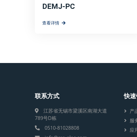
DEMJ-PC
查看详情
联系方式
快速
江苏省无锡市梁溪区南湖大道
产
789号D栋
服
0510-81028808
应