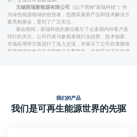
无锡宸瑞新能源有限公司
（以下简称“宸瑞科技”）作
为绿色能源领域的佼佼者，也携其最新产品和技术解决方
案亮相展会，受到了广泛关注。
展会期间，宸瑞科技的展位吸引了众多国内外客户及
同行的关注。公司代表与参观者就行业趋势、技术创新、
市场应用等方面进行了深入交流，并展示了公司在薄膜电
容器领域的专业实力和解决方案能力。这种互动不仅促进
了公司与客户的合作机会，也提升了公司在行业内的知名
度和影响力。
技术创新与性能优势：
宸瑞科技的薄膜电容器采用先进的生产工艺和材料，具有
电气特性稳定、使用寿命周期长、无极性安装便捷等特
我们的产品
点。这些优势使得宸瑞科技的薄膜电容器在电力电子及可
我们是可再生能源世界的先驱
再生能源领域具有广泛的应用前景。
强调产品的技术创新点，如可能采用的新型薄膜材料、优
化的结构设计或独特的生产工艺等，这些创新点提升了产