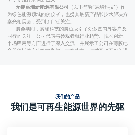
无锡宸瑞新能源有限公司
（以下简称“宸瑞科技”）作
为绿色能源领域的佼佼者，也携其最新产品和技术解决方
案亮相展会，受到了广泛关注。
展会期间，宸瑞科技的展位吸引了众多国内外客户及
同行的关注。公司代表与参观者就行业趋势、技术创新、
市场应用等方面进行了深入交流，并展示了公司在薄膜电
容器领域的专业实力和解决方案能力。这种互动不仅促进
了公司与客户的合作机会，也提升了公司在行业内的知名
度和影响力。
技术创新与性能优势：
宸瑞科技的薄膜电容器采用先进的生产工艺和材料，具有
电气特性稳定、使用寿命周期长、无极性安装便捷等特
我们的产品
点。这些优势使得宸瑞科技的薄膜电容器在电力电子及可
我们是可再生能源世界的先驱
再生能源领域具有广泛的应用前景。
强调产品的技术创新点，如可能采用的新型薄膜材料、优
化的结构设计或独特的生产工艺等，这些创新点提升了产