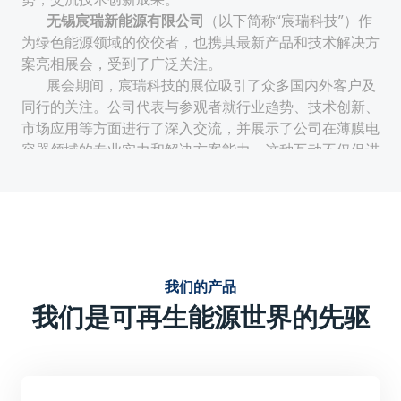
无锡宸瑞新能源有限公司
（以下简称“宸瑞科技”）作
为绿色能源领域的佼佼者，也携其最新产品和技术解决方
案亮相展会，受到了广泛关注。
展会期间，宸瑞科技的展位吸引了众多国内外客户及
同行的关注。公司代表与参观者就行业趋势、技术创新、
市场应用等方面进行了深入交流，并展示了公司在薄膜电
容器领域的专业实力和解决方案能力。这种互动不仅促进
了公司与客户的合作机会，也提升了公司在行业内的知名
度和影响力。
技术创新与性能优势：
宸瑞科技的薄膜电容器采用先进的生产工艺和材料，具有
电气特性稳定、使用寿命周期长、无极性安装便捷等特
我们的产品
点。这些优势使得宸瑞科技的薄膜电容器在电力电子及可
我们是可再生能源世界的先驱
再生能源领域具有广泛的应用前景。
强调产品的技术创新点，如可能采用的新型薄膜材料、优
化的结构设计或独特的生产工艺等，这些创新点提升了产