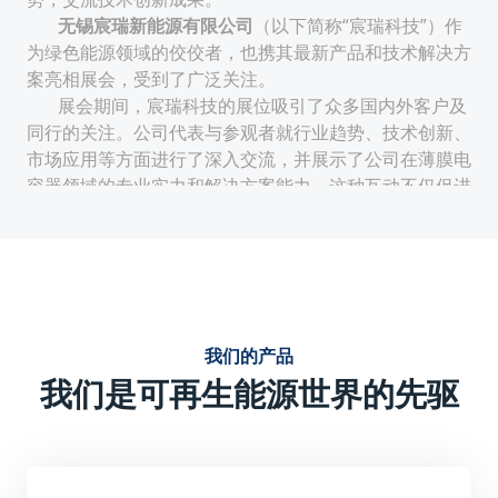
无锡宸瑞新能源有限公司
（以下简称“宸瑞科技”）作
为绿色能源领域的佼佼者，也携其最新产品和技术解决方
案亮相展会，受到了广泛关注。
展会期间，宸瑞科技的展位吸引了众多国内外客户及
同行的关注。公司代表与参观者就行业趋势、技术创新、
市场应用等方面进行了深入交流，并展示了公司在薄膜电
容器领域的专业实力和解决方案能力。这种互动不仅促进
了公司与客户的合作机会，也提升了公司在行业内的知名
度和影响力。
技术创新与性能优势：
宸瑞科技的薄膜电容器采用先进的生产工艺和材料，具有
电气特性稳定、使用寿命周期长、无极性安装便捷等特
我们的产品
点。这些优势使得宸瑞科技的薄膜电容器在电力电子及可
我们是可再生能源世界的先驱
再生能源领域具有广泛的应用前景。
强调产品的技术创新点，如可能采用的新型薄膜材料、优
化的结构设计或独特的生产工艺等，这些创新点提升了产