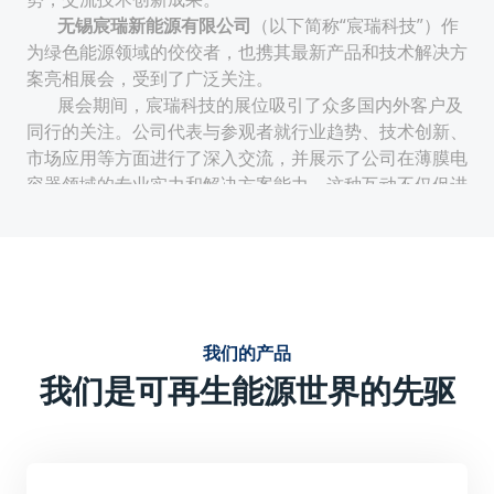
无锡宸瑞新能源有限公司
（以下简称“宸瑞科技”）作
为绿色能源领域的佼佼者，也携其最新产品和技术解决方
案亮相展会，受到了广泛关注。
展会期间，宸瑞科技的展位吸引了众多国内外客户及
同行的关注。公司代表与参观者就行业趋势、技术创新、
市场应用等方面进行了深入交流，并展示了公司在薄膜电
容器领域的专业实力和解决方案能力。这种互动不仅促进
了公司与客户的合作机会，也提升了公司在行业内的知名
度和影响力。
技术创新与性能优势：
宸瑞科技的薄膜电容器采用先进的生产工艺和材料，具有
电气特性稳定、使用寿命周期长、无极性安装便捷等特
我们的产品
点。这些优势使得宸瑞科技的薄膜电容器在电力电子及可
我们是可再生能源世界的先驱
再生能源领域具有广泛的应用前景。
强调产品的技术创新点，如可能采用的新型薄膜材料、优
化的结构设计或独特的生产工艺等，这些创新点提升了产