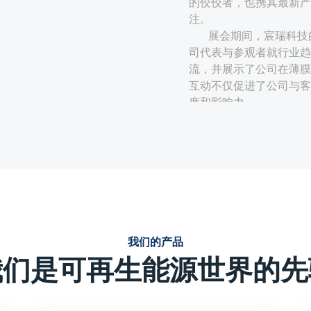
的佼佼者，也携其最新产
注。
展会期间，宸瑞科技
司代表与参观者就行业趋
流，并展示了公司在薄膜
互动不仅促进了公司与客
度和影响力。
技术创新与性能优势：
宸瑞科技的薄膜电容器采
定、使用寿命周期长、无
的薄膜电容器在电力电子
强调产品的技术创新点，
或独特的生产工艺等，这
我们的产品
效、可靠、环保能源解决
我们是可再生能源世界的先
定制化解决方案：
针对光伏、风电等新能源