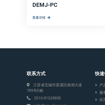
DEMJ-PC
查看详情
联系方式
快速
江苏省无锡市梁溪区南湖大道
产
789号D栋
服
0510-81028808
应