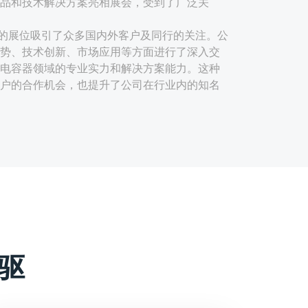
品和技术解决方案亮相展会，受到了广泛关
的展位吸引了众多国内外客户及同行的关注。公
势、技术创新、市场应用等方面进行了深入交
电容器领域的专业实力和解决方案能力。这种
户的合作机会，也提升了公司在行业内的知名
用先进的生产工艺和材料，具有电气特性稳
极性安装便捷等特点。这些优势使得宸瑞科技
及可再生能源领域具有广泛的应用前景。
如可能采用的新型薄膜材料、优化的结构设计
些创新点提升了产品的性能，满足了市场对高
方案的需求。
驱
应用场景，宸瑞科技可能提供了定制化的薄膜