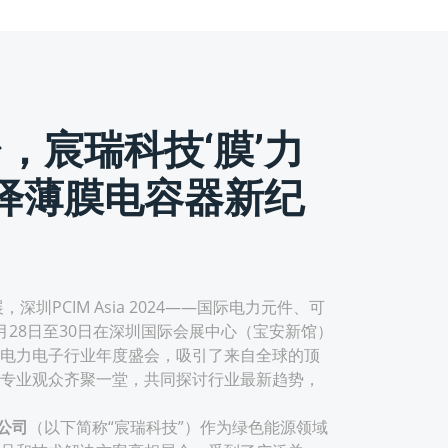
台，宸瑞科技‘膜’力
绎薄膜电容器新纪
PCIM Asia 2024——国际电力元件、可
月28日至30日在深圳国际会展中心（宝安新馆）
电力电子行业年度盛会，吸引了来自全球的顶
专业观众齐聚一堂，共同探讨行业最新趋势，
公司
（以下简称“宸瑞科技”）作为绿色能源领域