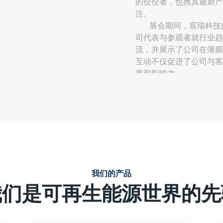
的佼佼者，也携其最新产
注。
展会期间，宸瑞科技
司代表与参观者就行业趋
流，并展示了公司在薄膜
互动不仅促进了公司与客
度和影响力。
技术创新与性能优势：
宸瑞科技的薄膜电容器采
定、使用寿命周期长、无
的薄膜电容器在电力电子
强调产品的技术创新点，
或独特的生产工艺等，这
我们的产品
效、可靠、环保能源解决
我们是可再生能源世界的先
定制化解决方案：
针对光伏、风电等新能源