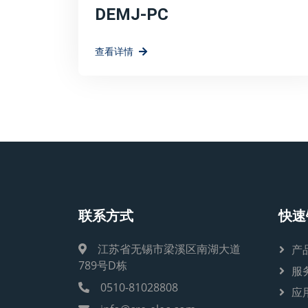
DEMJ-PC
查看详情
联系方式
快速
江苏省无锡市梁溪区南湖大道
产
789号D栋
服
0510-81028808
应