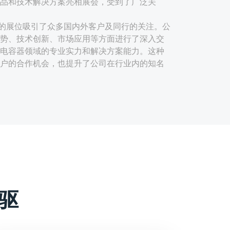
品和技术解决方案亮相展会，受到了广泛关
的展位吸引了众多国内外客户及同行的关注。公
势、技术创新、市场应用等方面进行了深入交
电容器领域的专业实力和解决方案能力。这种
户的合作机会，也提升了公司在行业内的知名
用先进的生产工艺和材料，具有电气特性稳
极性安装便捷等特点。这些优势使得宸瑞科技
及可再生能源领域具有广泛的应用前景。
如可能采用的新型薄膜材料、优化的结构设计
些创新点提升了产品的性能，满足了市场对高
方案的需求。
驱
应用场景，宸瑞科技可能提供了定制化的薄膜