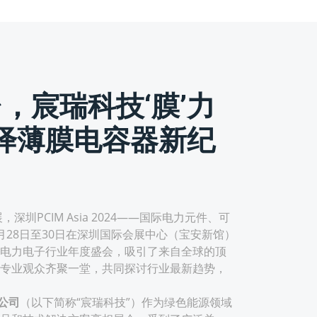
台，宸瑞科技‘膜’力
绎薄膜电容器新纪
PCIM Asia 2024——国际电力元件、可
月28日至30日在深圳国际会展中心（宝安新馆）
电力电子行业年度盛会，吸引了来自全球的顶
专业观众齐聚一堂，共同探讨行业最新趋势，
公司
（以下简称“宸瑞科技”）作为绿色能源领域