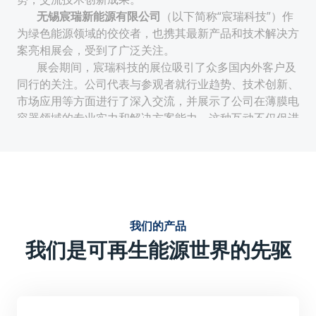
无锡宸瑞新能源有限公司
（以下简称“宸瑞科技”）作
为绿色能源领域的佼佼者，也携其最新产品和技术解决方
案亮相展会，受到了广泛关注。
展会期间，宸瑞科技的展位吸引了众多国内外客户及
同行的关注。公司代表与参观者就行业趋势、技术创新、
市场应用等方面进行了深入交流，并展示了公司在薄膜电
容器领域的专业实力和解决方案能力。这种互动不仅促进
了公司与客户的合作机会，也提升了公司在行业内的知名
度和影响力。
技术创新与性能优势：
宸瑞科技的薄膜电容器采用先进的生产工艺和材料，具有
电气特性稳定、使用寿命周期长、无极性安装便捷等特
我们的产品
点。这些优势使得宸瑞科技的薄膜电容器在电力电子及可
我们是可再生能源世界的先驱
再生能源领域具有广泛的应用前景。
强调产品的技术创新点，如可能采用的新型薄膜材料、优
化的结构设计或独特的生产工艺等，这些创新点提升了产