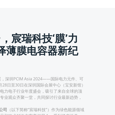
台，宸瑞科技‘膜’力
绎薄膜电容器新纪
PCIM Asia 2024——国际电力元件、可
月28日至30日在深圳国际会展中心（宝安新馆）
电力电子行业年度盛会，吸引了来自全球的顶
专业观众齐聚一堂，共同探讨行业最新趋势，
公司
（以下简称“宸瑞科技”）作为绿色能源领域