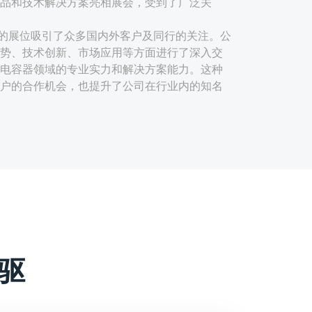
品和技术解决方案亮相展会，受到了广泛关
的展位吸引了众多国内外客户及同行的关注。公
势、技术创新、市场应用等方面进行了深入交
电容器领域的专业实力和解决方案能力。这种
户的合作机会，也提升了公司在行业内的知名
用先进的生产工艺和材料，具有电气特性稳
极性安装便捷等特点。这些优势使得宸瑞科技
及可再生能源领域具有广泛的应用前景。
如可能采用的新型薄膜材料、优化的结构设计
些创新点提升了产品的性能，满足了市场对高
方案的需求。
驱
应用场景，宸瑞科技可能提供了定制化的薄膜