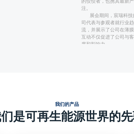
的佼佼者，也携其最新产
注。
展会期间，宸瑞科技
司代表与参观者就行业趋
流，并展示了公司在薄膜
互动不仅促进了公司与客
度和影响力。
技术创新与性能优势：
宸瑞科技的薄膜电容器采
定、使用寿命周期长、无
的薄膜电容器在电力电子
强调产品的技术创新点，
或独特的生产工艺等，这
我们的产品
效、可靠、环保能源解决
我们是可再生能源世界的先
定制化解决方案：
针对光伏、风电等新能源