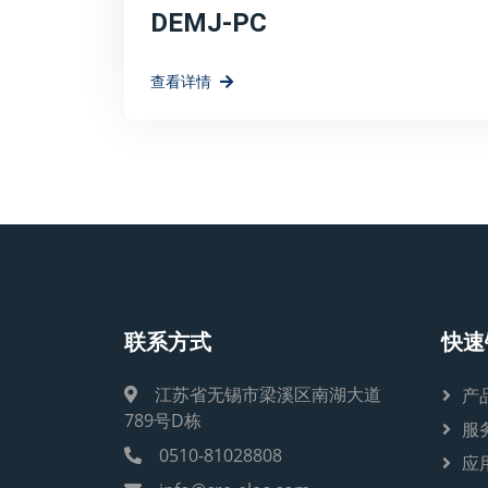
DEMJ-PC
查看详情
联系方式
快速
江苏省无锡市梁溪区南湖大道
产
789号D栋
服
0510-81028808
应